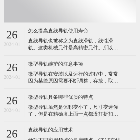
怎么提高直线导轨使用寿命
26
直线导轨也被称之为直线滑轨，线性滑
2024-01
轨。这类机械元件是高精密元件。所以，
在应用的时候，稍微粗心大意，都有可能
会造成直线导轨损坏。在设备的生产制造
微型导轨维护的注意事项
26
以及运行中，大家务必采用更为慎重的心
微型导轨在安装以及运行的过程中，常常
态，以防止因错误操作造成的上银直线导
2024-01
因为某些原因需要不断调整，存放，取
轨损坏。那么，我们要怎么做，才能提高
用，有些维护的事项，也是需要注意的。
直线导轨使用寿命呢？ 直线导轨应用环境
今天，我们就来说说微型导轨维护需要注
规定 自
微型导轨具备哪些优质的特点
26
意的几个问题。 1.直线导轨在出厂前，导
微型导轨虽然是体积变小了，尺寸变迷你
轨表层已经四周涂上了防锈油，如果在安
2024-01
了，但是在精确度上面一点都没打折扣
装的时候，有对导轨做过清洗，请在床台
的。依然保持着导轨应该具有的特点，精
安装完毕的时候，再次将导轨表面四周涂
准度十足。 打个比方说吧，微型手术的创
上润滑剂
直线导轨的应用技术
26
伤都比较低，而且后期的恢复都比较容