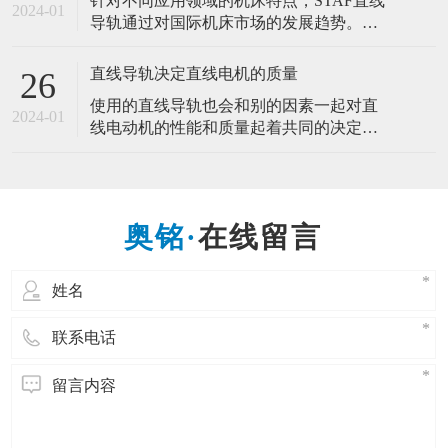
针对不同应用领域的机床特点，STAF直线
易。这是医疗行业的微型手术的发展，是
2024-01
导轨通过对国际机床市场的发展趋势。开
适合人类需求的发展。而微型导轨的产生
发研制了几种直线导轨新品。推动机床产
也是一样的道理，为的是适应市场需求，
业的高速化、高精度化、环保省能源化发
直线导轨决定直线电机的质量
26
展。 一种新型的作相对往复直线运动的滚
使用的直线导轨也会和别的因素一起对直
动支承，直线导轨副一般由导轨、滑块、
2024-01
线电动机的性能和质量起着共同的决定性
反向器、滚动体和坚持器等组成。能以滑
作用，因此，直线导轨决定直线电机的质
块和导轨间的钢球滚动来代替直接的滑动
量。 直线电机在工业应用中越来越多地取
代带有易磨损机械传动部件的驱动装置。
它们可以提供很高的速度和加速度、很好
在线留言
的调节精度并精确的定位。直线电动机的
优点在于，所供给的电能可直接转换成线
性运