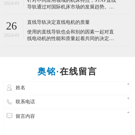
针对不同应用领域的机床特点，STAF直线
易。这是医疗行业的微型手术的发展，是
2024-01
导轨通过对国际机床市场的发展趋势。开
适合人类需求的发展。而微型导轨的产生
发研制了几种直线导轨新品。推动机床产
也是一样的道理，为的是适应市场需求，
业的高速化、高精度化、环保省能源化发
直线导轨决定直线电机的质量
26
展。 一种新型的作相对往复直线运动的滚
使用的直线导轨也会和别的因素一起对直
动支承，直线导轨副一般由导轨、滑块、
2024-01
线电动机的性能和质量起着共同的决定性
反向器、滚动体和坚持器等组成。能以滑
作用，因此，直线导轨决定直线电机的质
块和导轨间的钢球滚动来代替直接的滑动
量。 直线电机在工业应用中越来越多地取
代带有易磨损机械传动部件的驱动装置。
它们可以提供很高的速度和加速度、很好
在线留言
的调节精度并精确的定位。直线电动机的
优点在于，所供给的电能可直接转换成线
性运