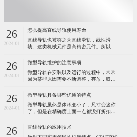
怎么提高直线导轨使用寿命
26
直线导轨也被称之为直线滑轨，线性滑
2024-01
轨。这类机械元件是高精密元件。所以，
在应用的时候，稍微粗心大意，都有可能
会造成直线导轨损坏。在设备的生产制造
微型导轨维护的注意事项
26
以及运行中，大家务必采用更为慎重的心
微型导轨在安装以及运行的过程中，常常
态，以防止因错误操作造成的上银直线导
2024-01
因为某些原因需要不断调整，存放，取
轨损坏。那么，我们要怎么做，才能提高
用，有些维护的事项，也是需要注意的。
直线导轨使用寿命呢？ 直线导轨应用环境
今天，我们就来说说微型导轨维护需要注
规定 自
微型导轨具备哪些优质的特点
26
意的几个问题。 1.直线导轨在出厂前，导
微型导轨虽然是体积变小了，尺寸变迷你
轨表层已经四周涂上了防锈油，如果在安
2024-01
了，但是在精确度上面一点都没打折扣
装的时候，有对导轨做过清洗，请在床台
的。依然保持着导轨应该具有的特点，精
安装完毕的时候，再次将导轨表面四周涂
准度十足。 打个比方说吧，微型手术的创
上润滑剂
直线导轨的应用技术
26
伤都比较低，而且后期的恢复都比较容