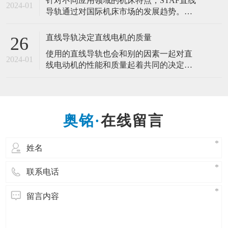
针对不同应用领域的机床特点，STAF直线
易。这是医疗行业的微型手术的发展，是
2024-01
导轨通过对国际机床市场的发展趋势。开
适合人类需求的发展。而微型导轨的产生
发研制了几种直线导轨新品。推动机床产
也是一样的道理，为的是适应市场需求，
业的高速化、高精度化、环保省能源化发
直线导轨决定直线电机的质量
26
展。 一种新型的作相对往复直线运动的滚
使用的直线导轨也会和别的因素一起对直
动支承，直线导轨副一般由导轨、滑块、
2024-01
线电动机的性能和质量起着共同的决定性
反向器、滚动体和坚持器等组成。能以滑
作用，因此，直线导轨决定直线电机的质
块和导轨间的钢球滚动来代替直接的滑动
量。 直线电机在工业应用中越来越多地取
代带有易磨损机械传动部件的驱动装置。
它们可以提供很高的速度和加速度、很好
在线留言
的调节精度并精确的定位。直线电动机的
优点在于，所供给的电能可直接转换成线
性运