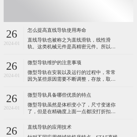
怎么提高直线导轨使用寿命
26
直线导轨也被称之为直线滑轨，线性滑
2024-01
轨。这类机械元件是高精密元件。所以，
在应用的时候，稍微粗心大意，都有可能
会造成直线导轨损坏。在设备的生产制造
微型导轨维护的注意事项
26
以及运行中，大家务必采用更为慎重的心
微型导轨在安装以及运行的过程中，常常
态，以防止因错误操作造成的上银直线导
2024-01
因为某些原因需要不断调整，存放，取
轨损坏。那么，我们要怎么做，才能提高
用，有些维护的事项，也是需要注意的。
直线导轨使用寿命呢？ 直线导轨应用环境
今天，我们就来说说微型导轨维护需要注
规定 自
微型导轨具备哪些优质的特点
26
意的几个问题。 1.直线导轨在出厂前，导
微型导轨虽然是体积变小了，尺寸变迷你
轨表层已经四周涂上了防锈油，如果在安
2024-01
了，但是在精确度上面一点都没打折扣
装的时候，有对导轨做过清洗，请在床台
的。依然保持着导轨应该具有的特点，精
安装完毕的时候，再次将导轨表面四周涂
准度十足。 打个比方说吧，微型手术的创
上润滑剂
直线导轨的应用技术
26
伤都比较低，而且后期的恢复都比较容