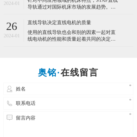
针对不同应用领域的机床特点，STAF直线
易。这是医疗行业的微型手术的发展，是
2024-01
导轨通过对国际机床市场的发展趋势。开
适合人类需求的发展。而微型导轨的产生
发研制了几种直线导轨新品。推动机床产
也是一样的道理，为的是适应市场需求，
业的高速化、高精度化、环保省能源化发
直线导轨决定直线电机的质量
26
展。 一种新型的作相对往复直线运动的滚
使用的直线导轨也会和别的因素一起对直
动支承，直线导轨副一般由导轨、滑块、
2024-01
线电动机的性能和质量起着共同的决定性
反向器、滚动体和坚持器等组成。能以滑
作用，因此，直线导轨决定直线电机的质
块和导轨间的钢球滚动来代替直接的滑动
量。 直线电机在工业应用中越来越多地取
代带有易磨损机械传动部件的驱动装置。
它们可以提供很高的速度和加速度、很好
在线留言
的调节精度并精确的定位。直线电动机的
优点在于，所供给的电能可直接转换成线
性运