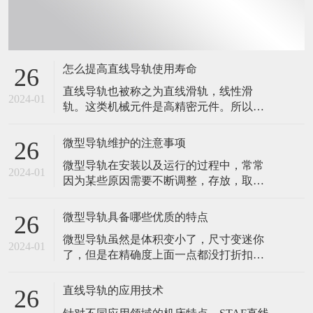
怎么提高直线导轨使用寿命
26
直线导轨也被称之为直线滑轨，线性滑
2024-01
轨。这类机械元件是高精密元件。所以，
在应用的时候，稍微粗心大意，都有可能
会造成直线导轨损坏。在设备的生产制造
微型导轨维护的注意事项
26
以及运行中，大家务必采用更为慎重的心
微型导轨在安装以及运行的过程中，常常
态，以防止因错误操作造成的上银直线导
2024-01
因为某些原因需要不断调整，存放，取
轨损坏。那么，我们要怎么做，才能提高
用，有些维护的事项，也是需要注意的。
直线导轨使用寿命呢？ 直线导轨应用环境
今天，我们就来说说微型导轨维护需要注
规定 自
微型导轨具备哪些优质的特点
26
意的几个问题。 1.直线导轨在出厂前，导
微型导轨虽然是体积变小了，尺寸变迷你
轨表层已经四周涂上了防锈油，如果在安
2024-01
了，但是在精确度上面一点都没打折扣
装的时候，有对导轨做过清洗，请在床台
的。依然保持着导轨应该具有的特点，精
安装完毕的时候，再次将导轨表面四周涂
准度十足。 打个比方说吧，微型手术的创
上润滑剂
直线导轨的应用技术
26
伤都比较低，而且后期的恢复都比较容