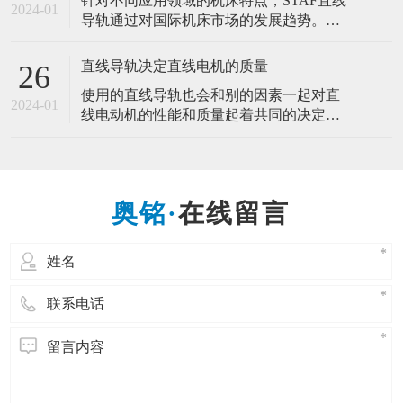
针对不同应用领域的机床特点，STAF直线
易。这是医疗行业的微型手术的发展，是
2024-01
导轨通过对国际机床市场的发展趋势。开
适合人类需求的发展。而微型导轨的产生
发研制了几种直线导轨新品。推动机床产
也是一样的道理，为的是适应市场需求，
业的高速化、高精度化、环保省能源化发
直线导轨决定直线电机的质量
26
展。 一种新型的作相对往复直线运动的滚
使用的直线导轨也会和别的因素一起对直
动支承，直线导轨副一般由导轨、滑块、
2024-01
线电动机的性能和质量起着共同的决定性
反向器、滚动体和坚持器等组成。能以滑
作用，因此，直线导轨决定直线电机的质
块和导轨间的钢球滚动来代替直接的滑动
量。 直线电机在工业应用中越来越多地取
代带有易磨损机械传动部件的驱动装置。
它们可以提供很高的速度和加速度、很好
在线留言
的调节精度并精确的定位。直线电动机的
优点在于，所供给的电能可直接转换成线
性运