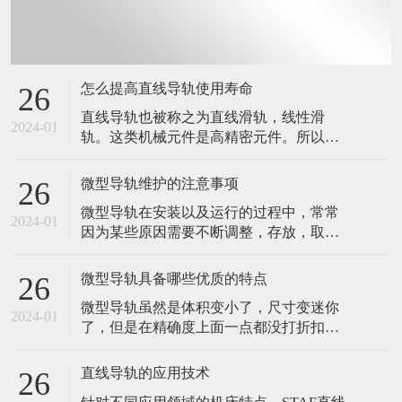
怎么提高直线导轨使用寿命
26
直线导轨也被称之为直线滑轨，线性滑
2024-01
轨。这类机械元件是高精密元件。所以，
在应用的时候，稍微粗心大意，都有可能
会造成直线导轨损坏。在设备的生产制造
微型导轨维护的注意事项
26
以及运行中，大家务必采用更为慎重的心
微型导轨在安装以及运行的过程中，常常
态，以防止因错误操作造成的上银直线导
2024-01
因为某些原因需要不断调整，存放，取
轨损坏。那么，我们要怎么做，才能提高
用，有些维护的事项，也是需要注意的。
直线导轨使用寿命呢？ 直线导轨应用环境
今天，我们就来说说微型导轨维护需要注
规定 自
微型导轨具备哪些优质的特点
26
意的几个问题。 1.直线导轨在出厂前，导
微型导轨虽然是体积变小了，尺寸变迷你
轨表层已经四周涂上了防锈油，如果在安
2024-01
了，但是在精确度上面一点都没打折扣
装的时候，有对导轨做过清洗，请在床台
的。依然保持着导轨应该具有的特点，精
安装完毕的时候，再次将导轨表面四周涂
准度十足。 打个比方说吧，微型手术的创
上润滑剂
直线导轨的应用技术
26
伤都比较低，而且后期的恢复都比较容