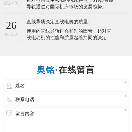
针对不同应用领域的机床特点，STAF直线
易。这是医疗行业的微型手术的发展，是
2024-01
导轨通过对国际机床市场的发展趋势。开
适合人类需求的发展。而微型导轨的产生
发研制了几种直线导轨新品。推动机床产
也是一样的道理，为的是适应市场需求，
业的高速化、高精度化、环保省能源化发
直线导轨决定直线电机的质量
26
展。 一种新型的作相对往复直线运动的滚
使用的直线导轨也会和别的因素一起对直
动支承，直线导轨副一般由导轨、滑块、
2024-01
线电动机的性能和质量起着共同的决定性
反向器、滚动体和坚持器等组成。能以滑
作用，因此，直线导轨决定直线电机的质
块和导轨间的钢球滚动来代替直接的滑动
量。 直线电机在工业应用中越来越多地取
代带有易磨损机械传动部件的驱动装置。
它们可以提供很高的速度和加速度、很好
在线留言
的调节精度并精确的定位。直线电动机的
优点在于，所供给的电能可直接转换成线
性运