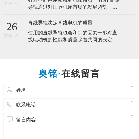
针对不同应用领域的机床特点，STAF直线
易。这是医疗行业的微型手术的发展，是
2024-01
导轨通过对国际机床市场的发展趋势。开
适合人类需求的发展。而微型导轨的产生
发研制了几种直线导轨新品。推动机床产
也是一样的道理，为的是适应市场需求，
业的高速化、高精度化、环保省能源化发
直线导轨决定直线电机的质量
26
展。 一种新型的作相对往复直线运动的滚
使用的直线导轨也会和别的因素一起对直
动支承，直线导轨副一般由导轨、滑块、
2024-01
线电动机的性能和质量起着共同的决定性
反向器、滚动体和坚持器等组成。能以滑
作用，因此，直线导轨决定直线电机的质
块和导轨间的钢球滚动来代替直接的滑动
量。 直线电机在工业应用中越来越多地取
代带有易磨损机械传动部件的驱动装置。
它们可以提供很高的速度和加速度、很好
在线留言
的调节精度并精确的定位。直线电动机的
优点在于，所供给的电能可直接转换成线
性运