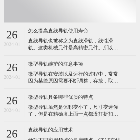
怎么提高直线导轨使用寿命
26
直线导轨也被称之为直线滑轨，线性滑
2024-01
轨。这类机械元件是高精密元件。所以，
在应用的时候，稍微粗心大意，都有可能
会造成直线导轨损坏。在设备的生产制造
微型导轨维护的注意事项
26
以及运行中，大家务必采用更为慎重的心
微型导轨在安装以及运行的过程中，常常
态，以防止因错误操作造成的上银直线导
2024-01
因为某些原因需要不断调整，存放，取
轨损坏。那么，我们要怎么做，才能提高
用，有些维护的事项，也是需要注意的。
直线导轨使用寿命呢？ 直线导轨应用环境
今天，我们就来说说微型导轨维护需要注
规定 自
微型导轨具备哪些优质的特点
26
意的几个问题。 1.直线导轨在出厂前，导
微型导轨虽然是体积变小了，尺寸变迷你
轨表层已经四周涂上了防锈油，如果在安
2024-01
了，但是在精确度上面一点都没打折扣
装的时候，有对导轨做过清洗，请在床台
的。依然保持着导轨应该具有的特点，精
安装完毕的时候，再次将导轨表面四周涂
准度十足。 打个比方说吧，微型手术的创
上润滑剂
直线导轨的应用技术
26
伤都比较低，而且后期的恢复都比较容